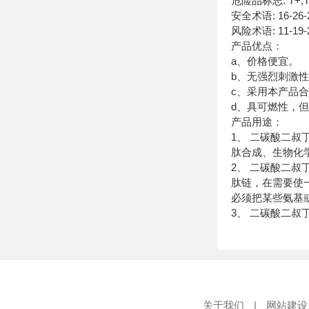
危险品标志: T+,T,F
安全术语: 16-26-28-
风险术语: 11-19-26
产品优点：
a、价格便宜。
b、无强烈刺激
c、采用本产品
d、具可燃性，
产品用途：
1、 二碳酸二
肽合成、生物化
2、 二碳酸二
肽链，在需要使
必须把某些氨基
3、 二碳酸二
关于我们
|
网站建设