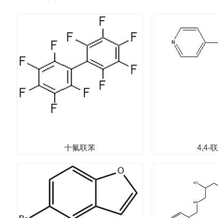
十氟联苯
4,4-
其他
其