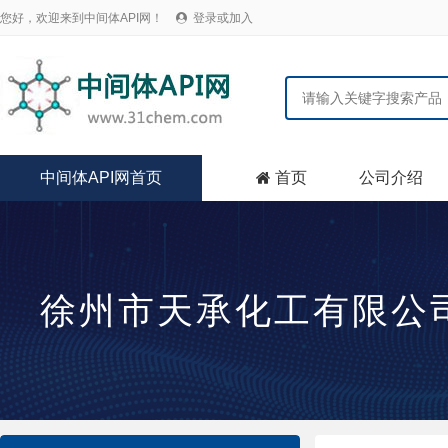
您好，欢迎来到中间体API网！
登录或加入

中间体API网首页
首页
公司介绍

徐州市天承化工有限公