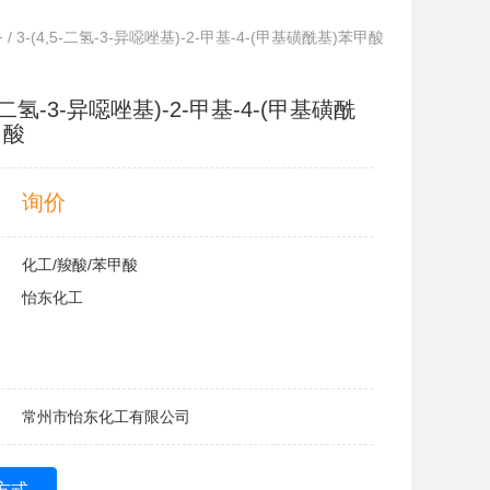
务
/ 3-(4,5-二氢-3-异噁唑基)-2-甲基-4-(甲基磺酰基)苯甲酸
,5-二氢-3-异噁唑基)-2-甲基-4-(甲基磺酰
甲酸
询价
化工/羧酸/苯甲酸
怡东化工
常州市怡东化工有限公司
方式