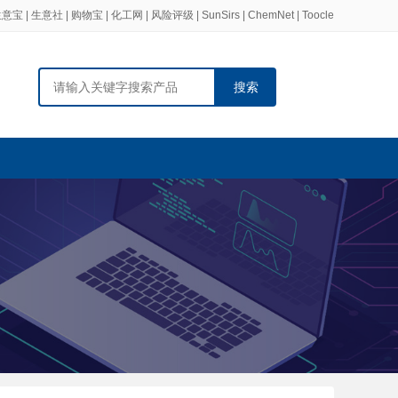
生意宝
|
生意社
|
购物宝
|
化工网
|
风险评级
|
SunSirs
|
ChemNet
|
Toocle
搜索