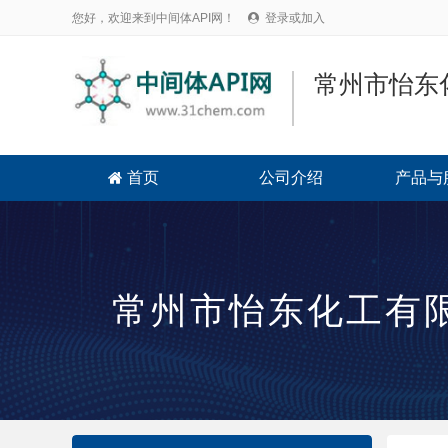
您好，欢迎来到中间体API网！
登录或加入

常州市怡东
首页
公司介绍
产品与

常州市怡东化工有