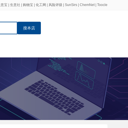
生意宝
|
生意社
|
购物宝
|
化工网
|
风险评级
|
SunSirs
|
ChemNet
|
Toocle
搜本店