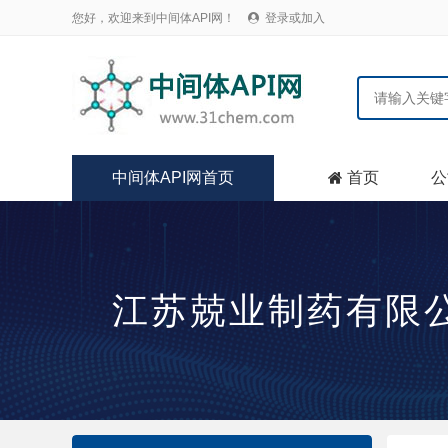
您好，欢迎来到中间体API网！
登录或加入

中间体API网首页
首页
公

江苏兢业制药有限