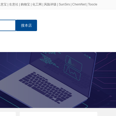
生意宝
|
生意社
|
购物宝
|
化工网
|
风险评级
|
SunSirs
|
ChemNet
|
Toocle
搜本店