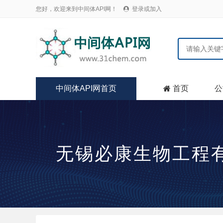
您好，欢迎来到中间体API网！
登录或加入

中间体API网首页
首页
公

无锡必康生物工程