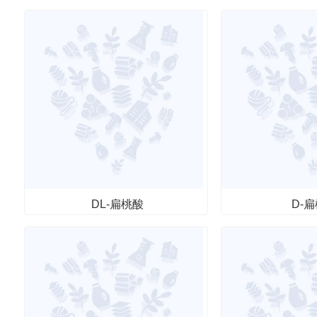
DL-扁桃酸
D-
其他
其