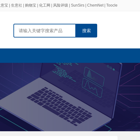
生意宝
|
生意社
|
购物宝
|
化工网
|
风险评级
|
SunSirs
|
ChemNet
|
Toocle
搜索