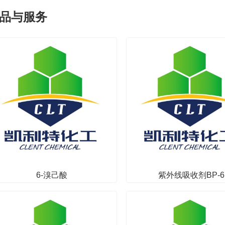
品与服务
6-溴己酸
紫外线吸收剂BP-6
其他
其他