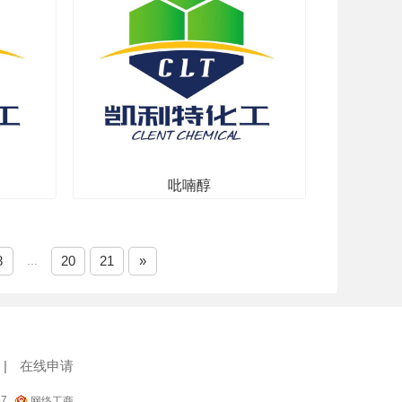
吡喃醇
其他
8
...
20
21
»
|
在线申请
57
网络工商