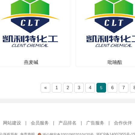
燕麦碱
吡喃酯
其他
中间体/医药中间体
«
1
2
3
4
6
7
5
网站建设
|
会员服务
|
产品排名
|
广告服务
|
合作伙伴
95) 版权所有
免责声明
浙ICP备14007955号-1
浙公网安备33010602010420号