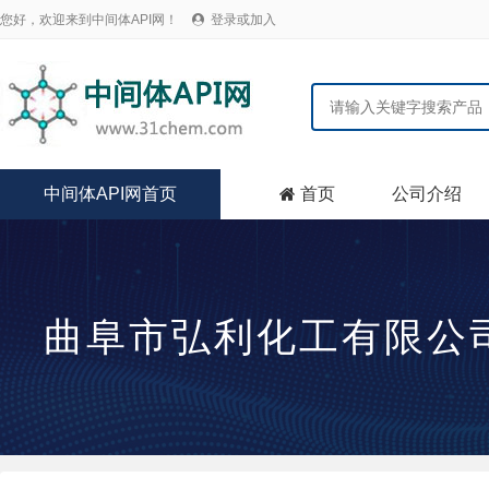
您好，欢迎来到中间体API网！
登录或加入

中间体API网首页
首页
公司介绍

曲阜市弘利化工有限公