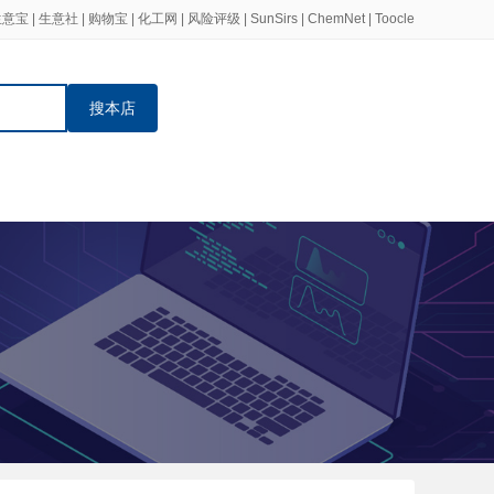
生意宝
|
生意社
|
购物宝
|
化工网
|
风险评级
|
SunSirs
|
ChemNet
|
Toocle
搜本店