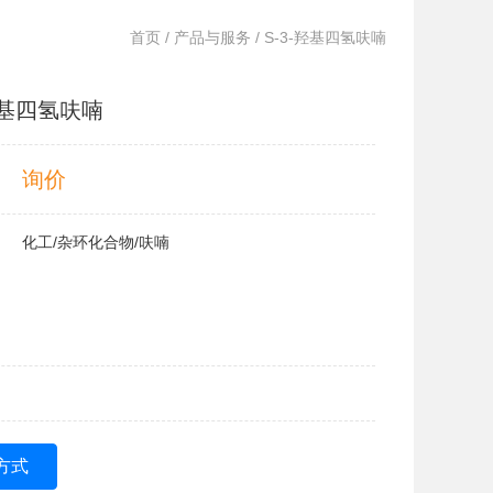
首页
/
产品与服务
/ S-3-羟基四氢呋喃
羟基四氢呋喃
询价
化工/杂环化合物/呋喃
方式