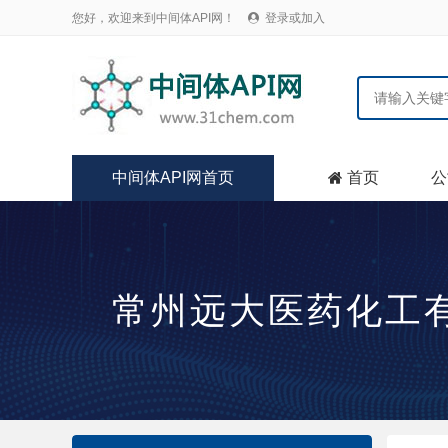
您好，欢迎来到中间体API网！
登录或加入

中间体API网首页
首页
公

常州远大医药化工