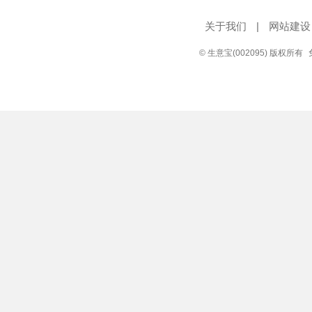
关于我们
|
网站建设
© 生意宝(002095) 版权所有