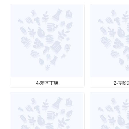
4-苯基丁酸
2-噻
中间体/合成材料中间体
中间体/