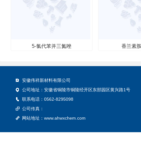
5-氯代苯并三氮唑
香兰素
其他
其
安徽伟祥新材料有限公司
公司地址：安徽省铜陵市铜陵经开区东部园区黄兴路1号
联系电话：0562-8295098
公司传真：
网站地址：
www.ahwxchem.com