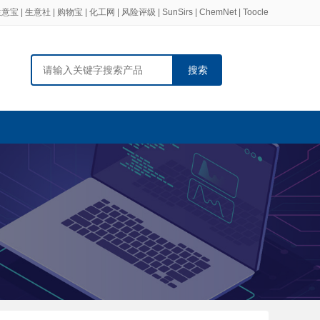
生意宝
|
生意社
|
购物宝
|
化工网
|
风险评级
|
SunSirs
|
ChemNet
|
Toocle
搜索