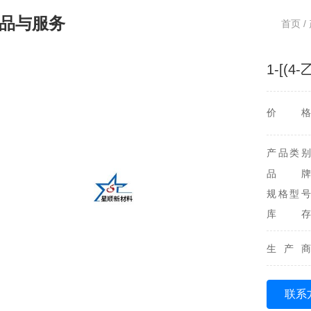
品与服务
首页
/
1-[(
价格
产品类别
品牌
规格型号
库存
生产商
联系