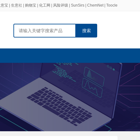
生意宝
|
生意社
|
购物宝
|
化工网
|
风险评级
|
SunSirs
|
ChemNet
|
Toocle
搜索