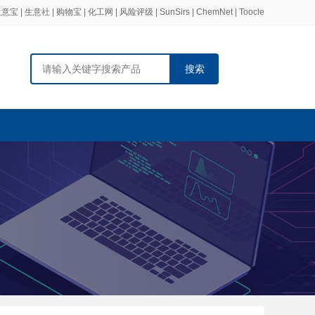
生意宝
|
生意社
|
购物宝
|
化工网
|
风险评级
|
SunSirs
|
ChemNet
|
Toocle
搜索