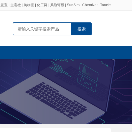
生意宝
|
生意社
|
购物宝
|
化工网
|
风险评级
|
SunSirs
|
ChemNet
|
Toocle
搜索