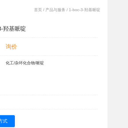
首页
/
产品与服务
/ 1-boc-3-羟基哌啶
c-3-羟基哌啶
询价
化工/杂环化合物/哌啶
方式