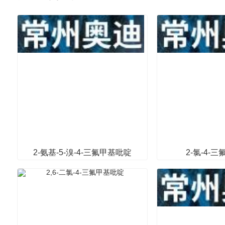
2-氨基-5-溴-4-三氟甲基吡啶
2-氯-4-
中间体/杂环化合物
其