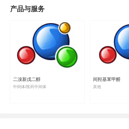
产品与服务
二溴新戊二醇
间羟基苯甲醛
中间体/医药中间体
其他