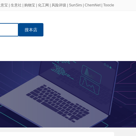
生意宝
|
生意社
|
购物宝
|
化工网
|
风险评级
|
SunSirs
|
ChemNet
|
Toocle
搜本店