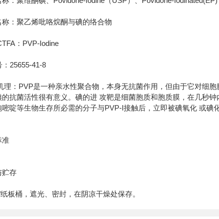
：聚维酮碘、Povidone-Iodine（USP）、Povidone-Iodinated(EP)
名称：聚乙烯吡咯烷酮与碘的络合物
CTFA：PVP-Iodine
：25655-41-8
用机理：PVP是一种亲水性聚合物，本身无抗菌作用，但由于它对细
碘的抗菌活性很有意义。碘的进 攻靶是细菌胞质和胞质膜，在几秒钟
胞嘧啶等生物生存所必需的分子与PVP-I接触后，立即被碘氧化 或
标准
与贮存
G/纸板桶，遮光、密封，在阴凉干燥处保存。