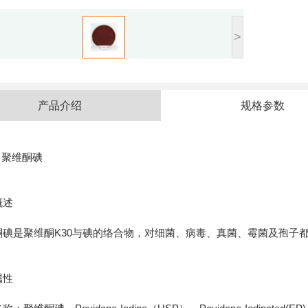
>
产品介绍
规格参数
-I 聚维酮碘
概述
酮碘是聚维酮K30与碘的络合物，对细菌、病毒、真菌、霉菌及孢子
属性