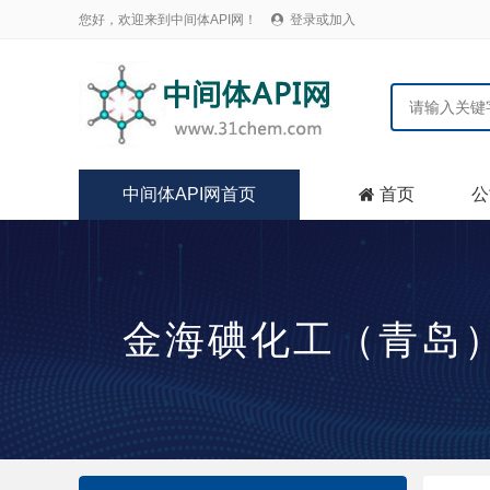
您好，欢迎来到中间体API网！
登录或加入

中间体API网首页
首页
公

金海碘化工（青岛