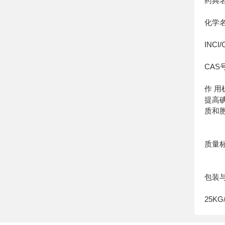
药典名称
化学
INCI/
CAS号
作 
提高
质和
质量
包装
25K