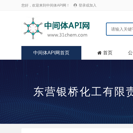
您好，欢迎来到中间体API网！
登录或加入

中间体API网首页
首页
公

东营银桥化工有限