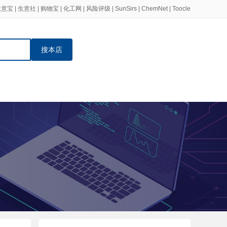
生意宝
|
生意社
|
购物宝
|
化工网
|
风险评级
|
SunSirs
|
ChemNet
|
Toocle
搜本店