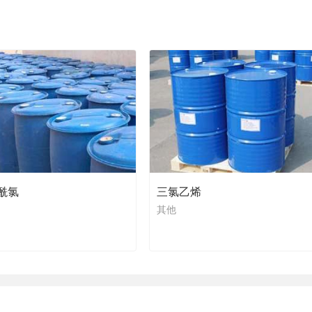
酰氯
三氯乙烯
其他