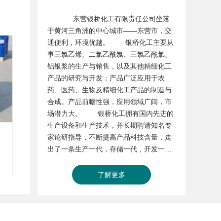
东营银桥化工有限责任公司坐落
于黄河三角洲的中心城市——东营市，交
通便利，环境优越。 银桥化工主要从
事三氯乙烯、二氯乙酰氯、三氯乙酰氯、
铝银浆的生产与销售，以及其他精细化工
产品的研究与开发；产品广泛应用于农
药、医药、生物及精细化工产品的制造与
合成。产品前瞻性强，应用领域广阔，市
场潜力大。 银桥化工拥有国内先进的
生产设备和生产技术，并长期聘请知名专
家论研指导，不断提高产品科技含量，走
出了一条生产一代，存储一代，开发一代
的生产管理模式，为企业在市场中的竞争
奠定了坚实的基础。 银桥的宗旨是向
了解更多
高精尖发展，努力实现全方位优化，恪守
质量**，信誉为生命的诺言。愿同各界朋
友合作，携手进取，共创未来。