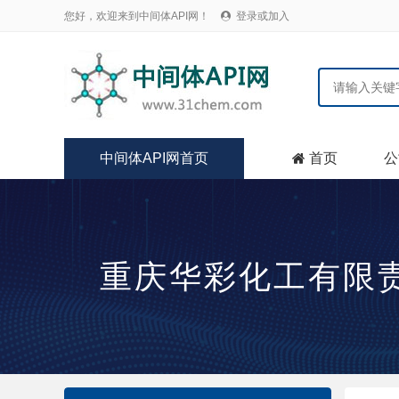
您好，欢迎来到中间体API网！
登录或加入

中间体API网首页
首页
公

重庆华彩化工有限