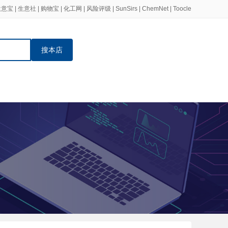
生意宝
|
生意社
|
购物宝
|
化工网
|
风险评级
|
SunSirs
|
ChemNet
|
Toocle
搜本店