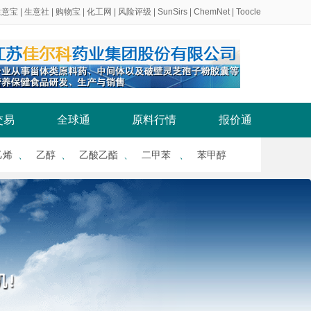
生意宝
|
生意社
|
购物宝
|
化工网
|
风险评级
|
SunSirs
|
ChemNet
|
Toocle
交易
全球通
原料行情
报价通
乙烯
、
乙醇
、
乙酸乙酯
、
二甲苯
、
苯甲醇