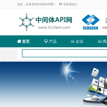
您好，欢迎来到中间体API网！
登录或加入


首页

产品

企业

商