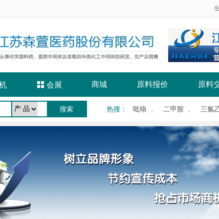
商城
原料报价
原料
机

会展
热搜
：
吡咯
、
二甲胺
、
三氯