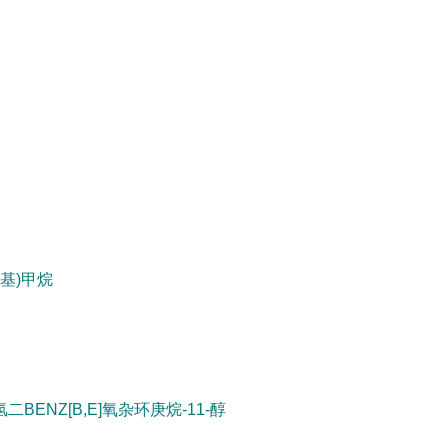
基)甲烷
二氢二BENZ[B,E]氧杂环庚烷-11-醇