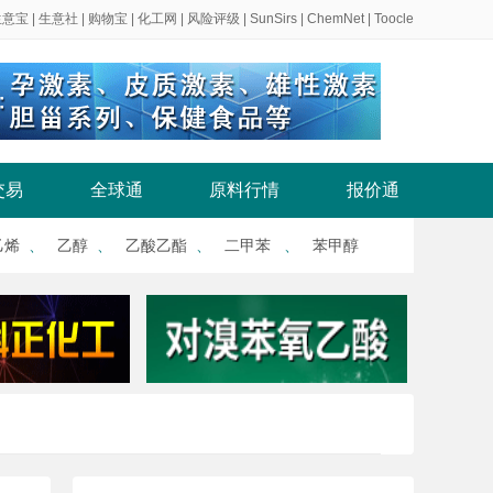
生意宝
|
生意社
|
购物宝
|
化工网
|
风险评级
|
SunSirs
|
ChemNet
|
Toocle
交易
全球通
原料行情
报价通
乙烯
、
乙醇
、
乙酸乙酯
、
二甲苯
、
苯甲醇