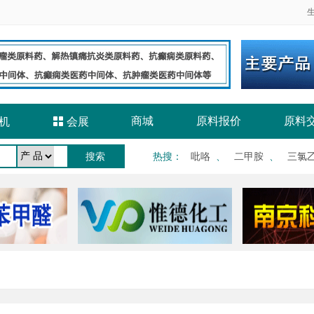
商城
原料报价
原料
机

会展
热搜
：
吡咯
、
二甲胺
、
三氯