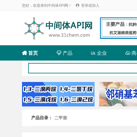
您好，欢迎来到中间体API网！
登录或加入


首页

产品

企业

商
产品目录：
二甲胺