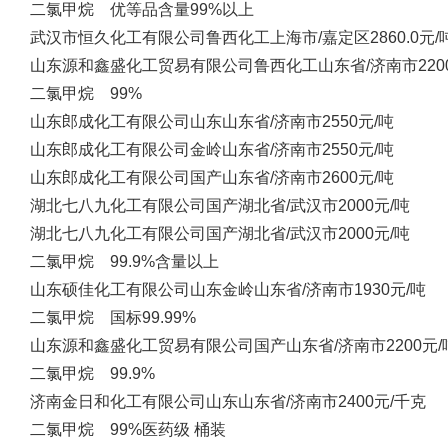
二氯甲烷 优等品含量99%以上
武汉市恒久化工有限公司
鲁西化工
上海市/嘉定区
2860.0元/
山东源和鑫盛化工贸易有限公司
鲁西化工
山东省/济南市
22
二氯甲烷 99%
山东郎成化工有限公司
山东
山东省/济南市
2550元/吨
山东郎成化工有限公司
金岭
山东省/济南市
2550元/吨
山东郎成化工有限公司
国产
山东省/济南市
2600元/吨
湖北七八九化工有限公司
国产
湖北省/武汉市
2000元/吨
湖北七八九化工有限公司
国产
湖北省/武汉市
2000元/吨
二氯甲烷 99.9%含量以上
山东硕佳化工有限公司
山东金岭
山东省/济南市
1930元/吨
二氯甲烷 国标99.99%
山东源和鑫盛化工贸易有限公司
国产
山东省/济南市
2200元/
二氯甲烷 99.9%
济南金日和化工有限公司
山东
山东省/济南市
2400元/千克
二氯甲烷 99%医药级 桶装