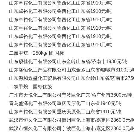
山东卓裕化工有限公司
鲁西化工
山东省
1910元/吨
山东卓裕化工有限公司
鲁西化工
山东省
1910元/吨
山东卓裕化工有限公司
鲁西化工
山东省
1910元/吨
山东卓裕化工有限公司
鲁西化工
山东省
1910元/吨
山东卓裕化工有限公司
鲁西化工
山东省
1910元/吨
山东卓裕化工有限公司
鲁西化工
山东省
1910元/吨
二氯甲烷 250kg/ 桶 国标
山东硕佳化工有限公司
山东金岭
山东省/济南市
1930元/吨
山东洛恒化工产品有限公司
山东金岭
山东省/聊城市
3100元/
山东源和鑫盛化工贸易有限公司
山东金岭
山东省/济南市
27
二氯甲烷 国标优级
广州市天悦化工有限公司
宁波巨化
广东省/广州市
3600元/吨
青岛盛泽化工有限公司
重庆天原化工
山东省
1940元/吨
山东卓裕化工有限公司
重庆天原化工
山东省
1910元/吨
武汉市恒久化工有限公司
衢州巨化
上海市/嘉定区
2860.0元/
武汉市恒久化工有限公司
宁波巨化
上海市/嘉定区
2860.0元/