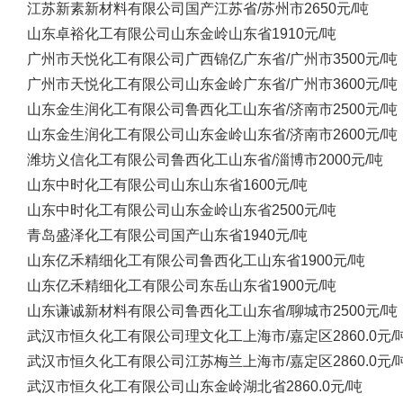
江苏新素新材料有限公司
国产
江苏省/苏州市
2650元/吨
山东卓裕化工有限公司
山东金岭
山东省
1910元/吨
广州市天悦化工有限公司
广西锦亿
广东省/广州市
3500元/吨
广州市天悦化工有限公司
山东金岭
广东省/广州市
3600元/吨
山东金生润化工有限公司
鲁西化工
山东省/济南市
2500元/吨
山东金生润化工有限公司
山东金岭
山东省/济南市
2600元/吨
潍坊义信化工有限公司
鲁西化工
山东省/淄博市
2000元/吨
山东中时化工有限公司
山东
山东省
1600元/吨
山东中时化工有限公司
山东金岭
山东省
2500元/吨
青岛盛泽化工有限公司
国产
山东省
1940元/吨
山东亿禾精细化工有限公司
鲁西化工
山东省
1900元/吨
山东亿禾精细化工有限公司
东岳
山东省
1900元/吨
山东谦诚新材料有限公司
鲁西化工
山东省/聊城市
2500元/吨
武汉市恒久化工有限公司
理文化工
上海市/嘉定区
2860.0元/
武汉市恒久化工有限公司
江苏梅兰
上海市/嘉定区
2860.0元/
武汉市恒久化工有限公司
山东金岭
湖北省
2860.0元/吨