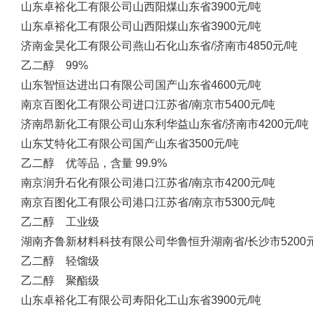
山东卓裕化工有限公司
山西阳煤
山东省
3900元/吨
山东卓裕化工有限公司
山西阳煤
山东省
3900元/吨
济南金昊化工有限公司
燕山石化
山东省/济南市
4850元/吨
乙二醇 99%
山东智恒达进出口有限公司
国产
山东省
4600元/吨
南京百图化工有限公司
进口
江苏省/南京市
5400元/吨
济南昂新化工有限公司
山东利华益
山东省/济南市
4200元/吨
山东艾特化工有限公司
国产
山东省
3500元/吨
乙二醇 优等品，含量 99.9%
南京润升石化有限公司
港口
江苏省/南京市
4200元/吨
南京百图化工有限公司
港口
江苏省/南京市
5300元/吨
乙二醇 工业级
湖南齐鲁新材料科技有限公司
华鲁恒升
湖南省/长沙市
5200
乙二醇 轻馏级
乙二醇 聚酯级
山东卓裕化工有限公司
寿阳化工
山东省
3900元/吨