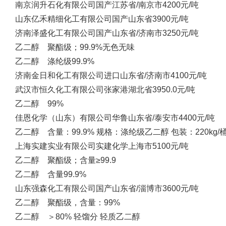
南京润升石化有限公司
国产
江苏省/南京市
4200元/吨
山东亿禾精细化工有限公司
国产
山东省
3900元/吨
济南泽盛化工有限公司
国产
山东省/济南市
3250元/吨
乙二醇 聚酯级；99.9%无色无味
乙二醇 涤纶级99.9%
济南金日和化工有限公司
进口
山东省/济南市
4100元/吨
武汉市恒久化工有限公司
张家港
湖北省
3950.0元/吨
乙二醇 99%
佳恩化学（山东）有限公司
华鲁
山东省/泰安市
4400元/吨
乙二醇 含量：99.9% 规格：涤纶级乙二醇 包装：220kg/
上海实建实业有限公司
实建化学
上海市
5100元/吨
乙二醇 聚酯级；含量≥99.9
乙二醇 含量99.9%
山东强森化工有限公司
国产
山东省/淄博市
3600元/吨
乙二醇 聚酯级，含量：99%
乙二醇 ＞80% 轻馏分 轻质乙二醇