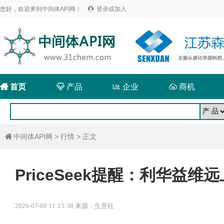
您好，欢迎来到中间体API网！
登录或加入


首页

产品

企业

商机
中间体API网
>
行情
> 正文

PriceSeek提醒：利华益
2026-07-08 11:15:38 来源：生意社