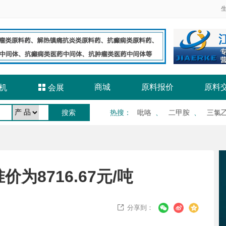
商城
原料报价
原料
机

会展
热搜
：
吡咯
、
二甲胺
、
三氯
为8716.67元/吨
分享到：
