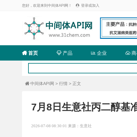
您好，欢迎来到中间体API网！
登录或加入


首页

产品

企业

商
中间体API网
>
行情
> 正文

7月8日生意社丙二醇基准价
2026-07-08 08:30:01 来源：生意社