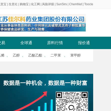
生意宝
|
生意社
|
购物宝
|
化工网
|
风险评级
|
SunSirs
|
ChemNet
|
Toocle
交易
全球通
原料行情
报价通
乙烯
、
乙醇
、
乙酸乙酯
、
二甲苯
、
苯甲醇