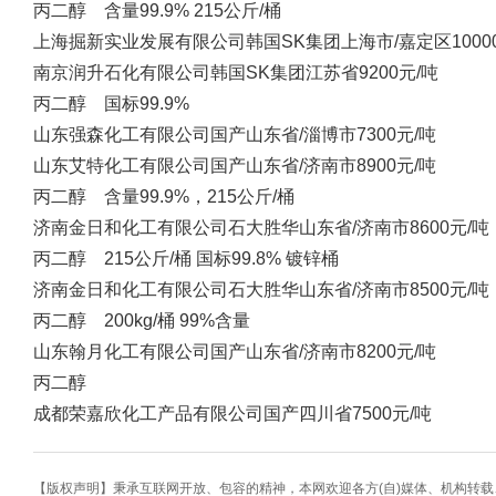
丙二醇 含量99.9% 215公斤/桶
上海掘新实业发展有限公司
韩国SK集团
上海市/嘉定区
100
南京润升石化有限公司
韩国SK集团
江苏省
9200元/吨
丙二醇 国标99.9%
山东强森化工有限公司
国产
山东省/淄博市
7300元/吨
山东艾特化工有限公司
国产
山东省/济南市
8900元/吨
丙二醇 含量99.9%，215公斤/桶
济南金日和化工有限公司
石大胜华
山东省/济南市
8600元/吨
丙二醇 215公斤/桶 国标99.8% 镀锌桶
济南金日和化工有限公司
石大胜华
山东省/济南市
8500元/吨
丙二醇 200kg/桶 99%含量
山东翰月化工有限公司
国产
山东省/济南市
8200元/吨
丙二醇
成都荣嘉欣化工产品有限公司
国产
四川省
7500元/吨
【版权声明】秉承互联网开放、包容的精神，本网欢迎各方(自)媒体、机构转