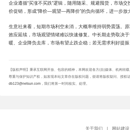
企业遵循“买涨不买跌”逻辑，随用随采、规避囤货，市场
价促销，形成“降价—观望—再降价”的负向循环，进一步放
生意社来看，短期市场利空未消，大概率维持弱势震荡。原
效应延续，市场观望情绪难以快速修复。中长期走势取决于
暖、企业降负去库，市场有望止跌企稳；若无需求利好提振
【版权声明】秉承互联网开放、包容的精神，本网欢迎各方(自)媒体、机构转
尊重与保护知识产权，如发现本站文章存在版权问题，烦请将版权疑问、授权
db123@netsun.com
，我们将第一时间核实、处理。
关于我们
|
网站建设