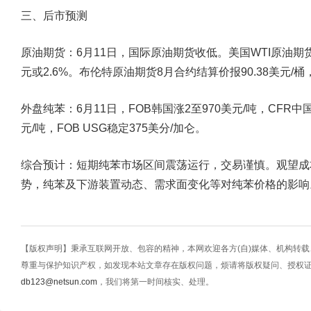
三、后市预测
原油期货：6月11日，国际原油期货收低。美国WTI原油期货7
元或2.6%。布伦特原油期货8月合约结算价报90.38美元/桶，
外盘纯苯：6月11日，FOB韩国涨2至970美元/吨，CFR中国
元/吨，FOB USG稳定375美分/加仑。
综合预计：短期纯苯市场区间震荡运行，交易谨慎。观望成
势，纯苯及下游装置动态、需求面变化等对纯苯价格的影响
【版权声明】秉承互联网开放、包容的精神，本网欢迎各方(自)媒体、机构转
尊重与保护知识产权，如发现本站文章存在版权问题，烦请将版权疑问、授权
db123@netsun.com
，我们将第一时间核实、处理。