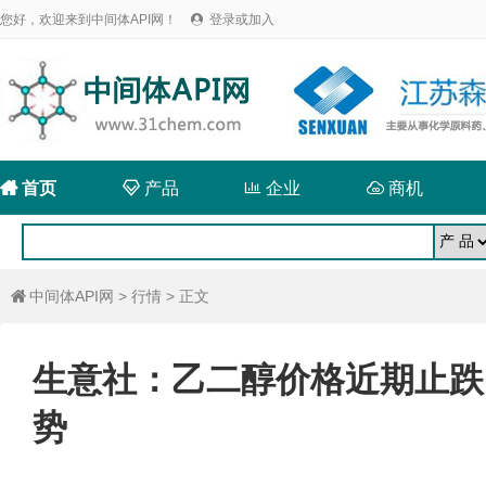
您好，欢迎来到中间体API网！
登录或加入


首页

产品

企业

商机
中间体API网
>
行情
> 正文

生意社：乙二醇价格近期止跌
势