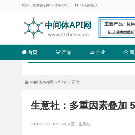
您好，欢迎来到中间体API网！
登录或加入


首页

产品

企业

商
中间体API网
>
行情
> 正文

生意社：多重因素叠加 
2026-05-22 16:06:40 来源：生意社