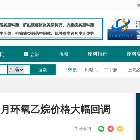
商城
原料报价
原料
机

会展
热搜
：
吡咯
、
二甲胺
、
三氯
5月环氧乙烷价格大幅回调
分享到：
