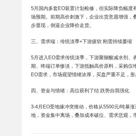
5月国内多套EO装置计划检修，但实际降负幅度
场预期。前期高价刺激下，企业出货意愿增强，
步显现，倒逼企业降价走货。
三、需求端：传统淡季+下游疲软 刚需持续萎缩
5月进入EO需求传统淡季，下游聚羧酸减水剂、
期、终端订单惨淡，下游抵触高价原料，采购仅
EO需求，市场观望情绪浓厚，买盘严重不足，形
四、资金与情绪：高位获利了结 跌势自我强化
3-4月EO受地缘冲突推动，价格从5500元/吨暴
地，资金集中离场，叠加成本破位、需求悲观，