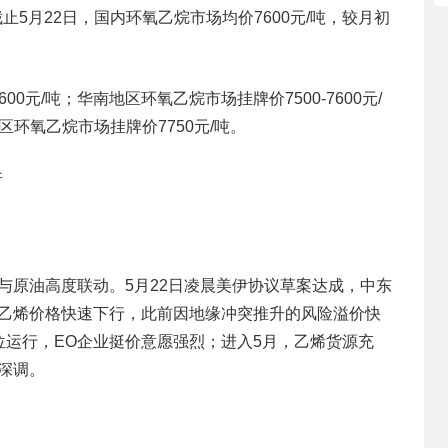
止5月22日，国内环氧乙烷市场均价7600元/吨，较月初
00元/吨；华南地区环氧乙烷市场挂牌价7500-7600元/
区环氧乙烷市场挂牌价7750元/吨。
析
格与原油高度联动。5月22日凌晨美伊协议草案达成，中东
动乙烯价格快速下行，此前因地缘冲突推升的风险溢价快
位运行，EO企业挺价意愿强烈；进入5月，乙烯货源充
深调。