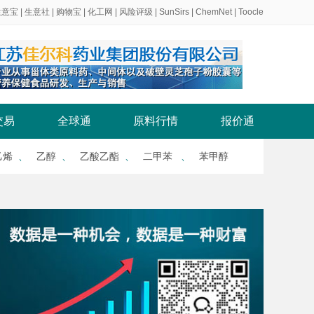
生意宝
|
生意社
|
购物宝
|
化工网
|
风险评级
|
SunSirs
|
ChemNet
|
Toocle
交易
全球通
原料行情
报价通
乙烯
、
乙醇
、
乙酸乙酯
、
二甲苯
、
苯甲醇