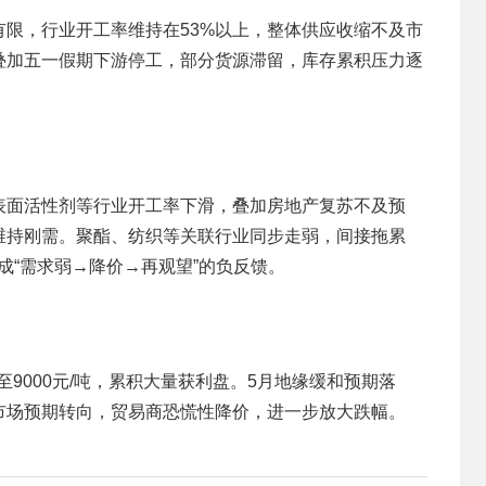
有限，行业开工率维持在53%以上，整体供应收缩不及市
叠加五一假期下游停工，部分货源滞留，库存累积压力逐
表面活性剂等行业开工率下滑，叠加房地产复苏不及预
维持刚需。聚酯、纺织等关联行业同步走弱，间接拖累
成“需求弱→降价→再观望”的负反馈。
涨至9000元/吨，累积大量获利盘。5月地缘缓和预期落
市场预期转向，贸易商恐慌性降价，进一步放大跌幅。