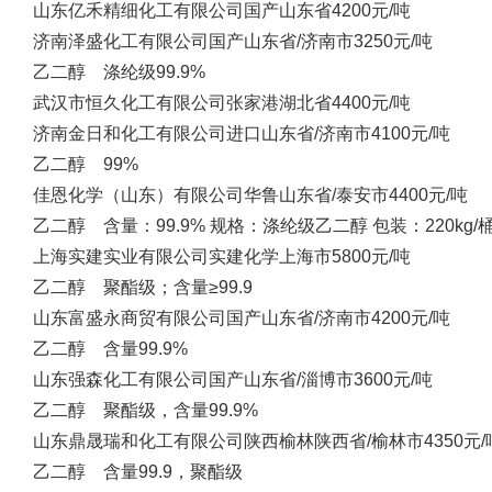
山东亿禾精细化工有限公司
国产
山东省
4200元/吨
济南泽盛化工有限公司
国产
山东省/济南市
3250元/吨
乙二醇 涤纶级99.9%
武汉市恒久化工有限公司
张家港
湖北省
4400元/吨
济南金日和化工有限公司
进口
山东省/济南市
4100元/吨
乙二醇 99%
佳恩化学（山东）有限公司
华鲁
山东省/泰安市
4400元/吨
乙二醇 含量：99.9% 规格：涤纶级乙二醇 包装：220kg/
上海实建实业有限公司
实建化学
上海市
5800元/吨
乙二醇 聚酯级；含量≥99.9
山东富盛永商贸有限公司
国产
山东省/济南市
4200元/吨
乙二醇 含量99.9%
山东强森化工有限公司
国产
山东省/淄博市
3600元/吨
乙二醇 聚酯级，含量99.9%
山东鼎晟瑞和化工有限公司
陕西榆林
陕西省/榆林市
4350元/
乙二醇 含量99.9，聚酯级