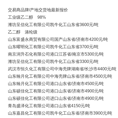
交易商
品牌/产地
交货地
最新报价
工业级乙二醇 98%
潍坊呈信化工有限公司
凯牛化工
山东省
3600元/吨
乙二醇 涤纶级
山东富盛永商贸有限公司
国产
山东省/济南市
4200元/吨
山东曜明化工有限公司
凯牛化工
山东省
3700元/吨
南京润升石化有限公司
港口
江苏省/南京市
5300元/吨
潍坊呈信化工有限公司
凯牛化工
山东省
3300元/吨
武汉市恒久化工有限公司
中海壳牌
湖南省/长沙市
4400元/吨
山东翰月化工有限公司
中海壳牌
山东省/济南市
4500元/吨
山东翰月化工有限公司
港口
山东省/济南市
4500元/吨
山东硕佳化工有限公司
港口
山东省/济南市
4900元/吨
山东硕佳化工有限公司
进口
山东省/济南市
4900元/吨
青岛盛泽化工有限公司
港口
山东省
4150元/吨
山东嘉昌化工有限公司
凯牛化工
山东省/济南市
3900元/吨