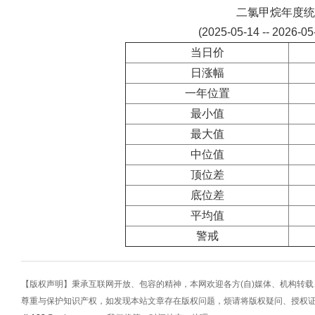
二氯甲烷年度统
(2025-05-14 -- 2026-0
当日价
日涨幅
一年位置
最小值
最大值
中位值
顶位差
底位差
平均值
警戒
【版权声明】秉承互联网开放、包容的精神，本网欢迎各方(自)媒体、机构转
尊重与保护知识产权，如发现本站文章存在版权问题，烦请将版权疑问、授权