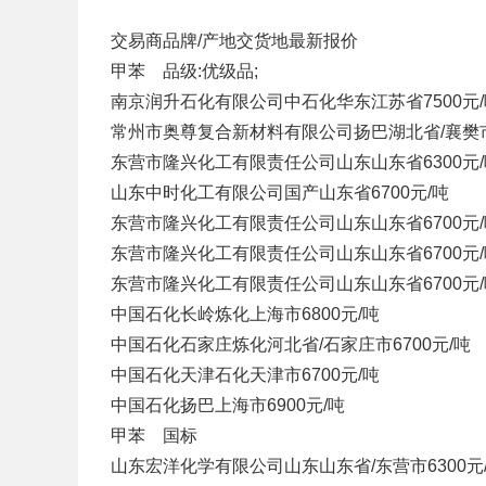
交易商
品牌/产地
交货地
最新报价
甲苯 品级:优级品;
南京润升石化有限公司
中石化华东
江苏省
7500元
常州市奥尊复合新材料有限公司
扬巴
湖北省/襄樊
东营市隆兴化工有限责任公司
山东
山东省
6300元
山东中时化工有限公司
国产
山东省
6700元/吨
东营市隆兴化工有限责任公司
山东
山东省
6700元
东营市隆兴化工有限责任公司
山东
山东省
6700元
东营市隆兴化工有限责任公司
山东
山东省
6700元
中国石化
长岭炼化
上海市
6800元/吨
中国石化
石家庄炼化
河北省/石家庄市
6700元/吨
中国石化
天津石化
天津市
6700元/吨
中国石化
扬巴
上海市
6900元/吨
甲苯 国标
山东宏洋化学有限公司
山东
山东省/东营市
6300元