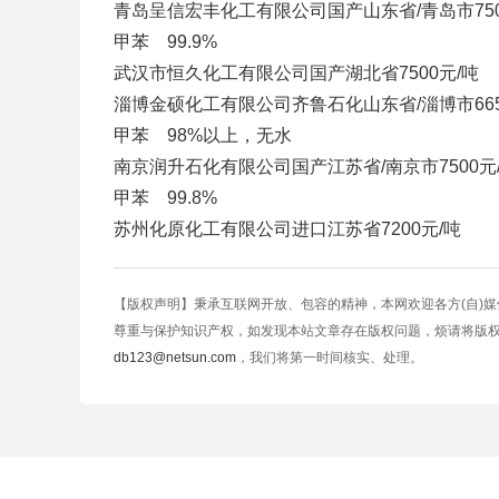
青岛呈信宏丰化工有限公司
国产
山东省/青岛市
75
甲苯 99.9%
武汉市恒久化工有限公司
国产
湖北省
7500元/吨
淄博金硕化工有限公司
齐鲁石化
山东省/淄博市
66
甲苯 98%以上，无水
南京润升石化有限公司
国产
江苏省/南京市
7500元
甲苯 99.8%
苏州化原化工有限公司
进口
江苏省
7200元/吨
【版权声明】秉承互联网开放、包容的精神，本网欢迎各方(自)
尊重与保护知识产权，如发现本站文章存在版权问题，烦请将版
db123@netsun.com
，我们将第一时间核实、处理。