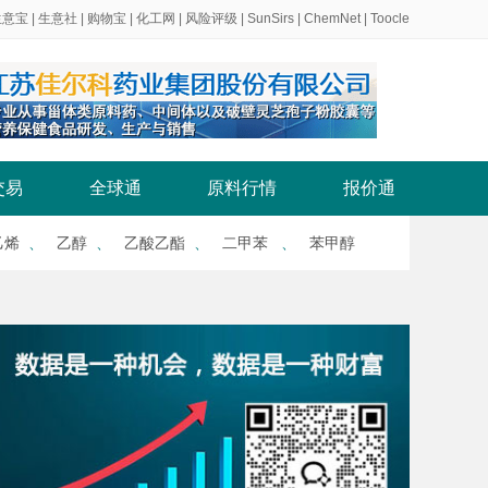
生意宝
|
生意社
|
购物宝
|
化工网
|
风险评级
|
SunSirs
|
ChemNet
|
Toocle
交易
全球通
原料行情
报价通
乙烯
、
乙醇
、
乙酸乙酯
、
二甲苯
、
苯甲醇