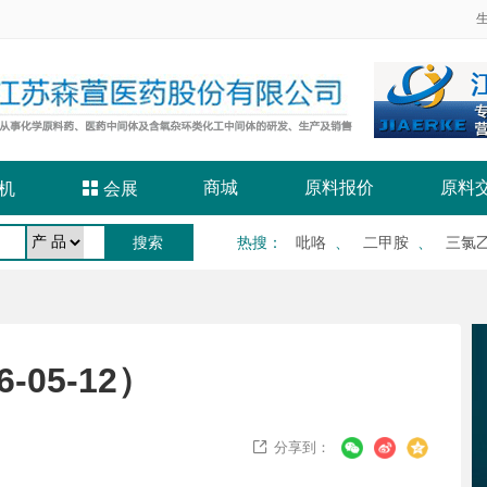
商城
原料报价
原料
机

会展
热搜
：
吡咯
、
二甲胺
、
三氯
05-12）
分享到：
