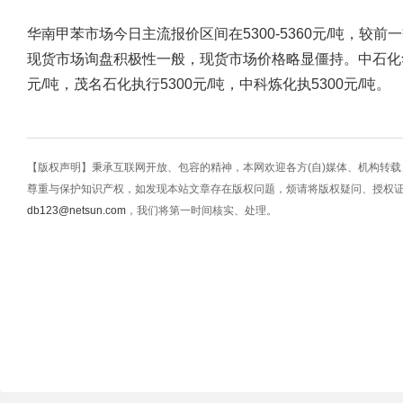
华南甲苯市场今日主流报价区间在5300-5360元/吨，较
现货市场询盘积极性一般，现货市场价格略显僵持。中石化华
元/吨，茂名石化执行5300元/吨，中科炼化执5300元/吨。
【版权声明】秉承互联网开放、包容的精神，本网欢迎各方(自)媒体、机构转
尊重与保护知识产权，如发现本站文章存在版权问题，烦请将版权疑问、授权
db123@netsun.com
，我们将第一时间核实、处理。