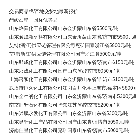
交易商
品牌/产地
交货地
最新报价
醋酸乙酯 国标优等品
山东烨阳化工有限公司
山东金沂蒙
山东省
5500元/吨
山东君烽新材料有限公司
山东金沂蒙
山东省/济南市
5500元/
艾特(浙江)供应链管理有限公司
兖矿国泰
浙江省
5900元/吨
艾特(浙江)供应链管理有限公司
国产
浙江省
5000元/吨
山东郎成化工有限公司
山东金沂蒙
山东省/济南市
6150元/吨
山东郎成化工有限公司
国产
山东省/济南市
6050元/吨
上海溶和化工有限公司
山东金沂蒙
山东省/临沂市
5100元/吨
武汉市恒久化工有限公司
江阴百川化学
上海市/嘉定区
5600
山东金生润化工有限公司
山东金沂蒙
山东省/济南市
5300元/
南京润升石化有限公司
华东
江苏省/南京市
5200元/吨
山东兴鹏永发化工有限公司
山东金沂蒙
山东省
5300元/吨
山东昱轩化工产品有限公司
国产
山东省/淄博市
5050元/吨
济南佳星化工有限公司
兖矿国泰
山东省/济南市
5000元/吨