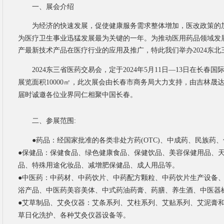
一、
展会介绍
为
经济的快速发展
，促使健康服务需求整体增加，医改政策的
为医疗卫生事业迅猛发展最为关键的一年。为推动医用药品领域发
产最新技术产品在医疗行业的应用及推广
东北
，特此我们举办
202
4
东三省医药交易会
年
月
日在长春国
202
4
，定于
202
4
5
11
日
—
13
展览面积
此次展会由长春市商务局大力支持，由吉林晟
10000
㎡，
届时诚邀各位业界同仁相聚中国长春。
二、
参展范围
:
●
药
品：
经国家批准的各类非处方药
(OTC)、中成药、民族药
●
保
健
品：
保健食品、绿色健康食品、保健饮品、
美容保健用品、
品、特殊用途化妆品、减增肥保健品、成人用品等。
●
中
医
药：
中药材、中药饮片、中药配方颗粒、中药饮片生产设备
浴产品、中医药美容美体、中式药油药膏、药膳、养生酒、中医器
●
艾草制品、艾灸仪器：
艾条系列、艾柱系列、艾贴系列、艾泥膏
草日化洗护、各种艾灸仪器设备等。