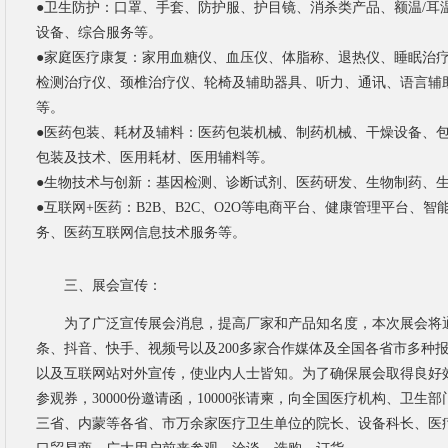
●
卫生防护：
口罩、手套、防护服、护目镜、消杀类产品、额温
/
设备、综合服务等。
●
家庭医疗康复：
家用血糖仪、血压仪、体脂称、退热仪、睡眠治
检测治疗仪、颈椎治疗仪、轮椅及辅助器具、听力、通讯、语言辅
等。
●
医药包装、耗材及辅料：
医药包装机械、制药机械、干燥设备、
包装及技术、医用耗材、医用辅料等。
●
生物技术与创新：
基因检测、诊断试剂、医药研发、生物制药、
●
互联网
+医药：
B2B、B2C、O2O等电商平台、健康管理平台、智
务、医药互联网信息技术服务等。
三、
展会宣传：
为了广泛宣传展会消息，提高厂家和产品知名度，本次展会将
条、抖音、快手、视频号以及
200
多家合作媒体及全国各省市多种
以及互联网站对外宣传，使业内人士皆知。为了确保展会取得良好
参观券，
30000
份邀请函，
10000
张请柬，向全国医疗机构、卫生部
三省、内蒙等各省、市万余家医疗卫生单位的院长、设备科长、医