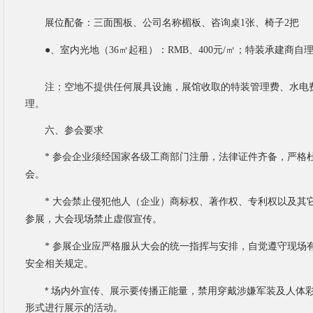
展位配备：
三面围板、公司名称楣板、咨询桌
1
张、椅子
2
把
㎡
起租）：
㎡
；特装承建商自
●、室内光地（
36
RMB
、
400
元
/
注：空地不提供任何展具设施，展馆收取的特装管理费、水电
理。
六、参会要求
*
参会企业须经国家各级工商部门注册，法律证件齐备，严格
会。
*
大会禁止侵犯他人（企业）商标权、著作权、专利权以及其
参展，大会现场禁止虚假宣传。
*
参展企业应严格服从大会的统一指挥与安排，自觉遵守现场
安全相关规定。
* 场内外宣传、展示要传播正能量，禁用穿戴涉嫌军装及人体
形式进行展示的活动。