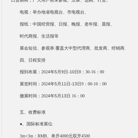
口贸易商，广大用户前来参观、洽谈、选购、订货。
电视：举办地省电视台、市电视台、
报纸：中国经营报、日报、晚报、老年报、晨报、
时代商报、生活报等
展会短信、参观券
:
覆盖大中型代理商、批发商、经销商
.
四、日程安排
4年5月9
10
报到布展：
202
日
-
日
8：30-16：00
4年5月11
13
展览时间：
202
日
-
日
9：00-16：00
4年5月13
撤展时间：
202
日
16：00
五、收费标准
●、
国际标准展位
:
单开
元
3m
×
3m
：
RMB
、
4000
双开
4500