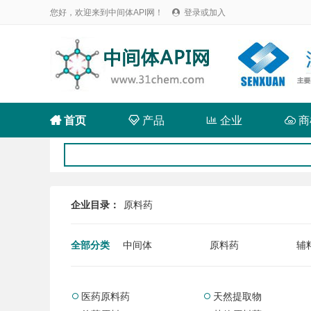
您好，欢迎来到中间体API网！
登录或加入


首页

产品

企业

商
企业目录：
原料药
全部分类
中间体
原料药
辅
医药原料药
天然提取物

