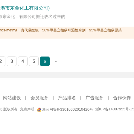
云港市东金化工有限公司)
市东金化工有限公司搬迁改名过来的.
s-methyl
硫代磷酰氯
50%甲基立枯磷可湿性粉剂
95%甲基立枯磷原药
2
3
4
5
»
6
网站建设
|
会员服务
|
产品排名
|
广告服务
|
合作伙伴
95) 版权所有
免责声明
浙ICP备14007955号-1
浙公网安备33010602010420号