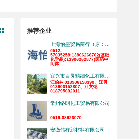
推荐企业

上海怡盛贸易商行（原：昆山市兵希精细药用原料厂）
0512-
，柱状苯甲酸钠：5000吨/年)、苯甲醇5000吨。 诚信做人、踏实做事，团结、向上，无愧于人生、家庭、社会，是我们的立企之本。 用先进的技术、科学的管理，为企业赢得空间，为客户创造财富，为社会创造价值，是我们的追求的目标。 我们用专注、专业、专一期待您的加入。
57035258;13806268702(基础
化学品);13906262877(医药中
间体
宜兴市百灵精细化工有限公司（宜兴市东方精细化工厂）
江伯林 013906150390、江勇
013906152807、江文铠
018795692011
常州络朗化工贸易有限公司
0519-68926070
安徽伟祥新材料有限公司
皆在建立百年企业的金海碘创立于2008年5月9日。十年辛劳，百分耕耘，在一代金海碘人的努力下，金海碘茁壮成长为中国化工行业“碘”范：搭建了从原材料生产、精加工到销售、服务于一体的全流程服务体系；布局了包括精碘、海藻碘、碘化钾、碘酸钾、碘化钠、碘化亚酮、海藻酸钠、聚维酮碘、硝酸银在内的全产业链产品矩阵。 在“小赢于智，大赢于德；偶胜于时，长胜于专”的文化引领下，产品和诚信成为金海碘取得蓬勃发展的基石；金海碘行业内率先通过“ISO9001：2008产品质量体系认证”，“ISO9001：2015产品质量体系认证”；取得“自营进出口权”“危险化学品经营许可证”；并先后荣获工商部颁发的“守合同重信用企业”，省科学技术厅“高新技术企业”，有消费者协会评定的“诚信单位”！ “十年金海，碘I一生”。深一度热爱是金海碘持续为客户提供优质服务的保障；专业化、人性化、科技化、产业化带来的是金海碘从销售商到服务商的角色转变，用专业积累为客户解忧，用人性魅力予客户赋能，用科技创新推动行业发展，用产业布局建立竞争壁垒。 “紫气东来显金海碘范，山茶花开十载为不凡更为德专善”。干家企业服务实例见证；报价、物流、跟踪、反馈流程把控；专家指导、菁英团队智引未来；进口（智利、日本等）品质，实慧价格包您满意！ “十年树业百年心，金石花开勤为因；海纳百川诚待亲，碘滴跬步口铄金“。