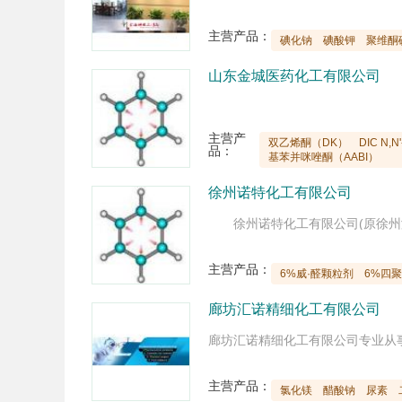
主营产品：
碘化钠
碘酸钾
聚维酮
山东金城医药化工有限公司
主营产
双乙烯酮（DK）
DIC N
品：
基苯并咪唑酮（AABI）
徐州诺特化工有限公司
主营产品：
6%威·醛颗粒剂
6%四
廊坊汇诺精细化工有限公司
主营产品：
氯化镁
醋酸钠
尿素