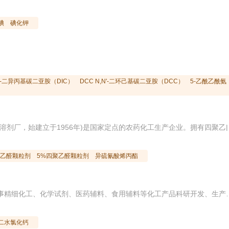
碘
碘化钾
,N'-二异丙基碳二亚胺（DIC）
DCC N,N'-二环己基碳二亚胺（DCC）
5-乙酰乙酰氨
徐州诺特化工有限公司(原徐州溶剂厂，始建立于1956年)是国家定点的农药化工生产企业。拥有四聚乙|醛产品的生产专利。 徐州诺
聚乙醛颗粒剂
5%四聚乙醛颗粒剂
异硫氰酸烯丙酯
廊坊汇诺精细化工有限公司专业从事精细化工、化学试剂、医药辅料、食用辅料等化工产品科研开发、生产经营十多年。坐落于廊坊市大城县，交通便利，毗邻天津港。我司所有产品采用国际质量标准，产品远销海外，享誉海外众多市场。 我公司拥有现代的生产设备，先进的分析仪器，健全的质量管理体系，具备科研、管理
二水氯化钙