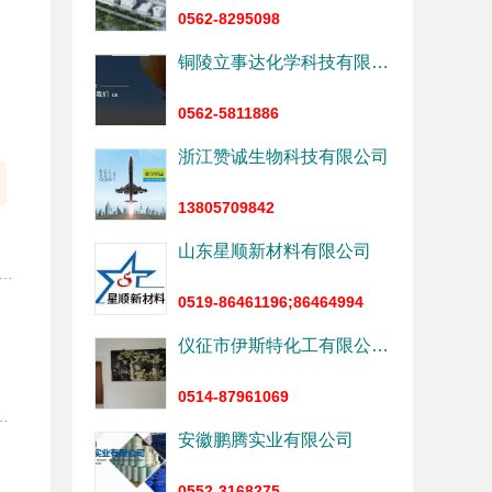
0562-8295098
铜陵立事达化学科技有限公司
0562-5811886
浙江赞诚生物科技有限公司
13805709842
山东星顺新材料有限公司
特化工有限公司是徐州溶剂厂的改制企业，徐州溶剂厂是中国较早的四聚乙醛生产厂。它从1986年开始研发四聚乙醛，92年实现工业生产，96年申请专利，2000年被授予生产发明专利证书，专利号NO.ZL96117046.8，国际专利分类号：007D323/00。 经过15年的不断地努力和发展，徐州诺特化工有限公司已成为中国主要的四聚乙醛原药和杀螺剂的生产厂家。年产四聚乙醛原药4000吨，四聚乙醛颗粒剂6000吨，四聚乙|醛可湿粉剂2000吨，异硫氰酸烯丙酯1500吨。 通过持之以恒的艰苦工作，徐州诺特化工已建立了完整的质量控制体系，确保产品质量的稳定；已建立了专业的技术研发团队，形成了较强的产品研发能力；建立了良好的产品服务，树立了企业信誉。近年来产品的出口量逐年大幅增长。 徐州诺特化工有限公司真诚地期待能够和更多地客户合作发展，开创美好地将来。
0519-86461196;86464994
仪征市伊斯特化工有限公司（扬州恒川化学有限公司）
0514-87961069
、销售等各方面人才。为了保证客户满意度，我们引进了先进的设备设施，并在生产各个环节贯彻完善的质量检测措施。 我公司本着“以质量创造价值、以信誉赢得商家”的宗旨，坚持“人才是公司**生产力”的人才观和“努力服务让客户感动”的服务理念，竭诚为广大客户提供质优价廉的产品与满意的售后服务。 如果贵司对我们任意一款产品有意或有意向订单，欢迎随时联系我们。我们期待与全球客户携手合作，共创未来！
安徽鹏腾实业有限公司
0552-3168275