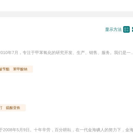

显示方法
武汉市佰益特化工有限公司成立于2010年7月，专注于甲苯氧化的研究开发、生产、销售、服务。我们是一家以甲苯氧化生产苯甲酸、苯甲酸钠、苯甲酸苄酯、苯甲酸多元醇酯、苯甲醇、苯甲醛的销售企业。每年生产苯甲酸50000吨、苯甲酸苄酯4000吨、苯甲酸多元醇酯10000吨、苯甲酸钠20000吨(其中粉状苯甲酸钠10000吨/年，球状苯甲酸钠：5000吨/年
酸苄酯
苯甲酸钠
打
硫酸亚铁