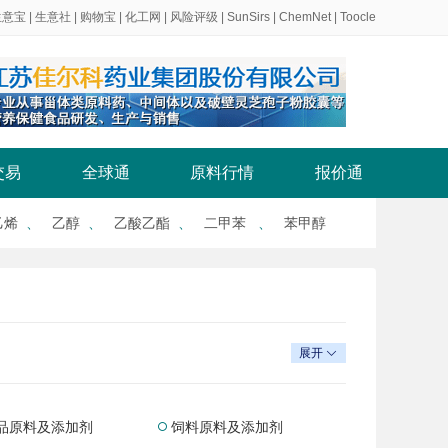
生意宝
|
生意社
|
购物宝
|
化工网
|
风险评级
|
SunSirs
|
ChemNet
|
Toocle
交易
全球通
原料行情
报价通
乙烯
、
乙醇
、
乙酸乙酯
、
二甲苯
、
苯甲醇
展开

品原料及添加剂
饲料原料及添加剂
