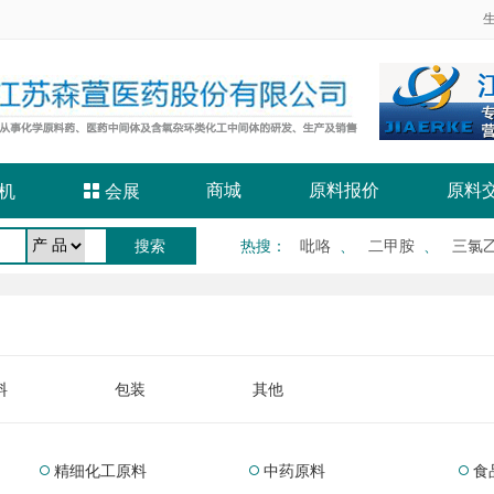
商城
原料报价
原料
机

会展
热搜
：
吡咯
、
二甲胺
、
三氯
料
包装
其他
精细化工原料
中药原料
食


