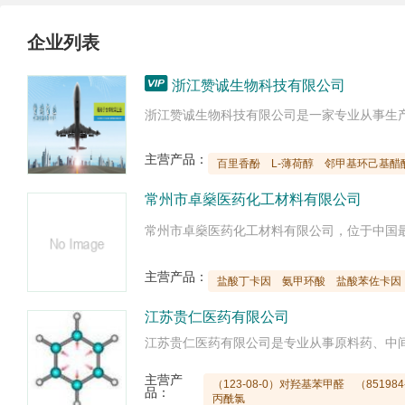
企业列表

浙江赞诚生物科技有限公司
主营产品：
百里香酚
L-薄荷醇
邻甲基环己基醋
常州市卓燊医药化工材料有限公司
主营产品：
盐酸丁卡因
氨甲环酸
盐酸苯佐卡因
江苏贵仁医药有限公司
主营产
（123-08-0）对羟基苯甲醛
（851984
品：
丙酰氯