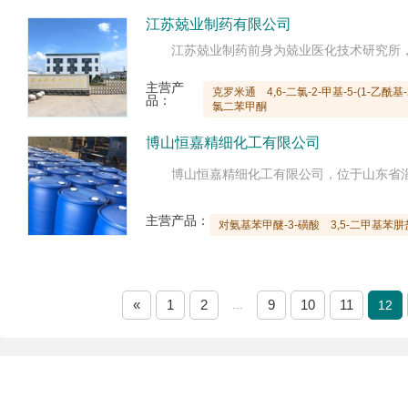
江苏兢业制药有限公司
主营产
克罗米通
4,6-二氯-2-甲基-5-(1-乙酰
品：
氯二苯甲酮
博山恒嘉精细化工有限公司
主营产品：
对氨基苯甲醚-3-磺酸
3,5-二甲基苯肼
«
1
2
...
9
10
11
12