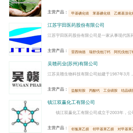
主营产品：
甲基碘化镁
苯基碘化镁
乙烯基溴化
江苏宇田医药股份有限公司
主营产品：
雷西纳德
瑞舒伐他汀钙
阿托伐他汀
吴赣药业(苏州)有限公司
主营产品：
盐酸羟胺
丙酸钙
工业磺胺
结晶磺
镇江双赢化工有限公司
主营产品：
邻氯苯乙腈
邻甲基苯乙腈
对甲基苯