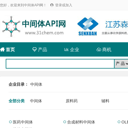
您好，欢迎来到中间体API网！
登录或加入


首页

产品

企业

商机
企业目录：
中间体
全部分类
中间体
原料药
辅料
医药中间体
合成材料中间体
O


