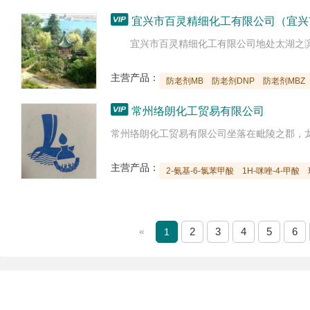

宜兴市百灵精细化工有限公司（宜兴
主营产品：
防老剂MB
防老剂DNP
防老剂MBZ

常州络朗化工贸易有限公司
主营产品：
2-氨基-6-氯苯甲酸
1H-咪唑-4-甲酸
«
2
3
4
5
6
1