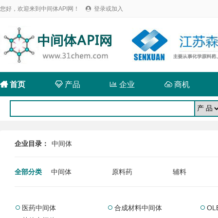
您好，欢迎来到中间体API网！
登录或加入


首页

产品

企业

商机
企业目录：
中间体
全部分类
中间体
原料药
辅料
医药中间体
合成材料中间体
O


