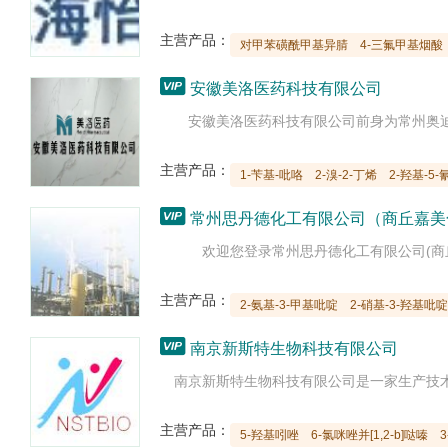
主营产品：
对甲苯磺酰甲基异腈
4-三氟甲基烟酸

安徽美洛医药科技有限公司
主营产品：
1-苄基-吡咯
2-溴-2-丁烯
2-羟基-5

常州思丹德化工有限公司（商丘嘉美
主营产品：
2-氨基-3-甲基吡啶
2-硝基-3-羟基吡啶 1

南京新斯特生物科技有限公司
主营产品：
5-羟基吲唑
6-氯咪唑并[1,2-b]哒嗪