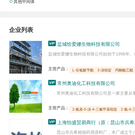
其他中间体

企业列表

盐城恰爱娜生物科技有限公司
主营产品：
L-谷氨酸苄酯
3-溴吡啶
丙酮酸乙酯

常州奥迪化工科技有限公司
主营产品：
2-氨基-5-溴-4-三氟甲基吡啶
2-氯-4

上海怡盛贸易商行（原：昆山市兵希